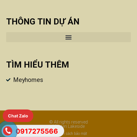
THÔNG TIN DỰ ÁN
TÌM HIỂU THÊM
Meyhomes
Chat Zalo
© All rights reserved
Masteri Lakeside
0917275566
Chính sách bảo mật