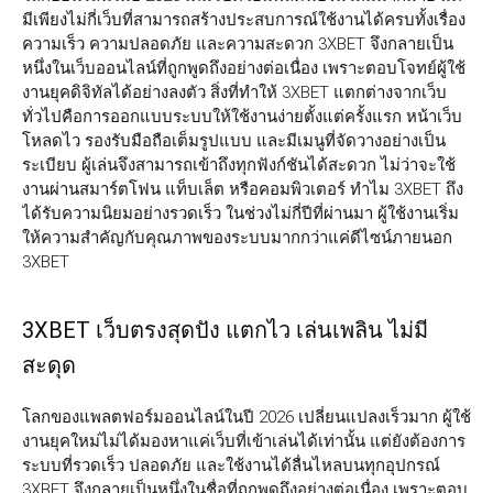
มีเพียงไม่กี่เว็บที่สามารถสร้างประสบการณ์ใช้งานได้ครบทั้งเรื่อง
ความเร็ว ความปลอดภัย และความสะดวก 3XBET จึงกลายเป็น
หนึ่งในเว็บออนไลน์ที่ถูกพูดถึงอย่างต่อเนื่อง เพราะตอบโจทย์ผู้ใช้
งานยุคดิจิทัลได้อย่างลงตัว สิ่งที่ทำให้ 3XBET แตกต่างจากเว็บ
ทั่วไปคือการออกแบบระบบให้ใช้งานง่ายตั้งแต่ครั้งแรก หน้าเว็บ
โหลดไว รองรับมือถือเต็มรูปแบบ และมีเมนูที่จัดวางอย่างเป็น
ระเบียบ ผู้เล่นจึงสามารถเข้าถึงทุกฟังก์ชันได้สะดวก ไม่ว่าจะใช้
งานผ่านสมาร์ตโฟน แท็บเล็ต หรือคอมพิวเตอร์ ทำไม 3XBET ถึง
ได้รับความนิยมอย่างรวดเร็ว ในช่วงไม่กี่ปีที่ผ่านมา ผู้ใช้งานเริ่ม
ให้ความสำคัญกับคุณภาพของระบบมากกว่าแค่ดีไซน์ภายนอก
3XBET
3XBET เว็บตรงสุดปัง แตกไว เล่นเพลิน ไม่มี
สะดุด
โลกของแพลตฟอร์มออนไลน์ในปี 2026 เปลี่ยนแปลงเร็วมาก ผู้ใช้
งานยุคใหม่ไม่ได้มองหาแค่เว็บที่เข้าเล่นได้เท่านั้น แต่ยังต้องการ
ระบบที่รวดเร็ว ปลอดภัย และใช้งานได้ลื่นไหลบนทุกอุปกรณ์
3XBET จึงกลายเป็นหนึ่งในชื่อที่ถูกพูดถึงอย่างต่อเนื่อง เพราะตอบ