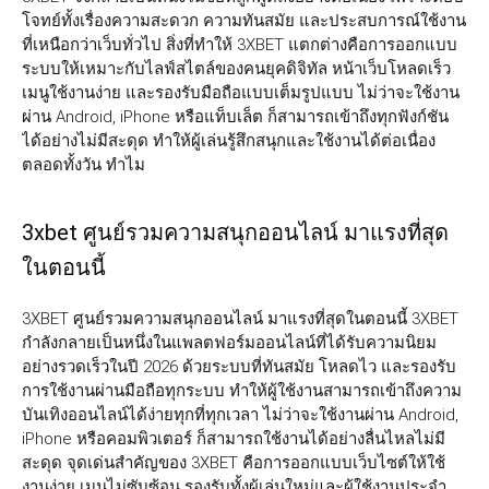
โจทย์ทั้งเรื่องความสะดวก ความทันสมัย และประสบการณ์ใช้งาน
ที่เหนือกว่าเว็บทั่วไป สิ่งที่ทำให้ 3XBET แตกต่างคือการออกแบบ
ระบบให้เหมาะกับไลฟ์สไตล์ของคนยุคดิจิทัล หน้าเว็บโหลดเร็ว
เมนูใช้งานง่าย และรองรับมือถือแบบเต็มรูปแบบ ไม่ว่าจะใช้งาน
ผ่าน Android, iPhone หรือแท็บเล็ต ก็สามารถเข้าถึงทุกฟังก์ชัน
ได้อย่างไม่มีสะดุด ทำให้ผู้เล่นรู้สึกสนุกและใช้งานได้ต่อเนื่อง
ตลอดทั้งวัน ทำไม
3xbet ศูนย์รวมความสนุกออนไลน์ มาแรงที่สุด
ในตอนนี้
3XBET ศูนย์รวมความสนุกออนไลน์ มาแรงที่สุดในตอนนี้ 3XBET
กำลังกลายเป็นหนึ่งในแพลตฟอร์มออนไลน์ที่ได้รับความนิยม
อย่างรวดเร็วในปี 2026 ด้วยระบบที่ทันสมัย โหลดไว และรองรับ
การใช้งานผ่านมือถือทุกระบบ ทำให้ผู้ใช้งานสามารถเข้าถึงความ
บันเทิงออนไลน์ได้ง่ายทุกที่ทุกเวลา ไม่ว่าจะใช้งานผ่าน Android,
iPhone หรือคอมพิวเตอร์ ก็สามารถใช้งานได้อย่างลื่นไหลไม่มี
สะดุด จุดเด่นสำคัญของ 3XBET คือการออกแบบเว็บไซต์ให้ใช้
งานง่าย เมนูไม่ซับซ้อน รองรับทั้งผู้เล่นใหม่และผู้ใช้งานประจำ