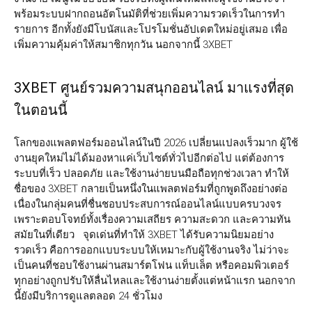
พร้อมระบบฝากถอนอัตโนมัติที่ช่วยเพิ่มความรวดเร็วในการทำ
รายการ อีกทั้งยังมีโบนัสและโปรโมชั่นอัปเดตใหม่อยู่เสมอ เพื่อ
เพิ่มความคุ้มค่าให้สมาชิกทุกวัน นอกจากนี้ 3XBET
3XBET ศูนย์รวมความสนุกออนไลน์ มาแรงที่สุด
ในตอนนี้
โลกของแพลตฟอร์มออนไลน์ในปี 2026 เปลี่ยนแปลงเร็วมาก ผู้ใช้
งานยุคใหม่ไม่ได้มองหาแค่เว็บไซต์ทั่วไปอีกต่อไป แต่ต้องการ
ระบบที่เร็ว ปลอดภัย และใช้งานง่ายบนมือถือทุกช่วงเวลา ทำให้
ชื่อของ 3XBET กลายเป็นหนึ่งในแพลตฟอร์มที่ถูกพูดถึงอย่างต่อ
เนื่องในกลุ่มคนที่ชื่นชอบประสบการณ์ออนไลน์แบบครบวงจร
เพราะตอบโจทย์ทั้งเรื่องความเสถียร ความสะดวก และความทัน
สมัยในที่เดียว จุดเด่นที่ทำให้ 3XBET ได้รับความนิยมอย่าง
รวดเร็ว คือการออกแบบระบบให้เหมาะกับผู้ใช้งานจริง ไม่ว่าจะ
เป็นคนที่ชอบใช้งานผ่านสมาร์ตโฟน แท็บเล็ต หรือคอมพิวเตอร์
ทุกอย่างถูกปรับให้ลื่นไหลและใช้งานง่ายตั้งแต่หน้าแรก นอกจาก
นี้ยังมีบริการดูแลตลอด 24 ชั่วโมง