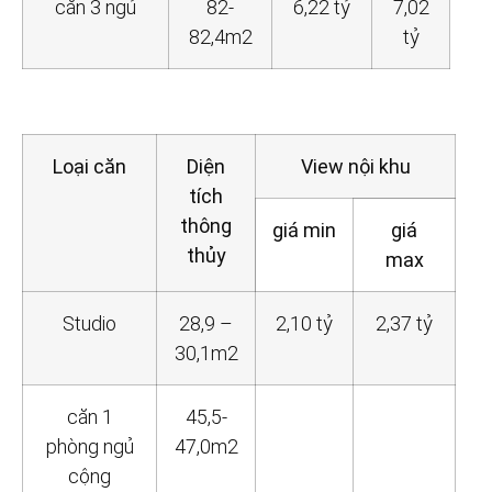
căn 3 ngủ
82-
6,22 tỷ
7,02
82,4m2
tỷ
Loại căn
Diện
View nội khu
tích
thông
giá min
giá
thủy
max
Studio
28,9 –
2,10 tỷ
2,37 tỷ
30,1m2
căn 1
45,5-
phòng ngủ
47,0m2
cộng