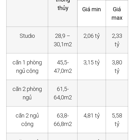
thủy
Giá min
Giá
max
Studio
28,9 –
2,06 tỷ
2,33
30,1m2
tỷ
căn 1 phòng
45,5-
3,15 tỷ
3,80
ngủ cộng
47,0m2
tỷ
căn 2 phòng
61,5-
ngủ
64,0m2
căn 2 ngủ
63,8-
4,81 tỷ
5,58
cộng
66,8m2
tỷ