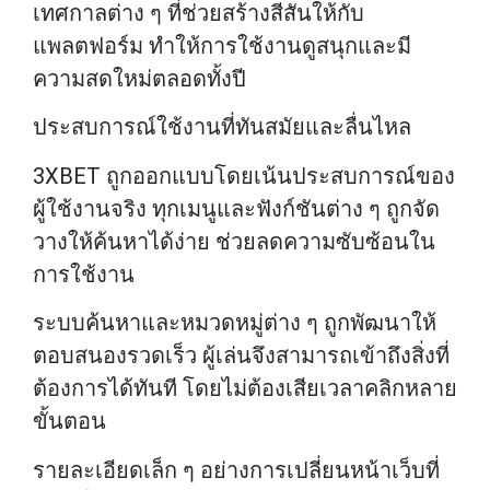
เทศกาลต่าง ๆ ที่ช่วยสร้างสีสันให้กับ
แพลตฟอร์ม ทำให้การใช้งานดูสนุกและมี
ความสดใหม่ตลอดทั้งปี
ประสบการณ์ใช้งานที่ทันสมัยและลื่นไหล
3XBET ถูกออกแบบโดยเน้นประสบการณ์ของ
ผู้ใช้งานจริง ทุกเมนูและฟังก์ชันต่าง ๆ ถูกจัด
วางให้ค้นหาได้ง่าย ช่วยลดความซับซ้อนใน
การใช้งาน
ระบบค้นหาและหมวดหมู่ต่าง ๆ ถูกพัฒนาให้
ตอบสนองรวดเร็ว ผู้เล่นจึงสามารถเข้าถึงสิ่งที่
ต้องการได้ทันที โดยไม่ต้องเสียเวลาคลิกหลาย
ขั้นตอน
รายละเอียดเล็ก ๆ อย่างการเปลี่ยนหน้าเว็บที่