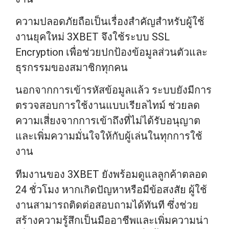
ความปลอดภัยถือเป็นเรื่องสำคัญสำหรับผู้ใช้
งานยุคใหม่ 3XBET จึงใช้ระบบ SSL
Encryption เพื่อช่วยปกป้องข้อมูลส่วนตัวและ
ธุรกรรมของสมาชิกทุกคน
นอกจากการเข้ารหัสข้อมูลแล้ว ระบบยังมีการ
ตรวจสอบการใช้งานแบบเรียลไทม์ ช่วยลด
ความเสี่ยงจากการเข้าถึงที่ไม่ได้รับอนุญาต
และเพิ่มความมั่นใจให้กับผู้เล่นในทุกการใช้
งาน
ทีมงานของ 3XBET ยังพร้อมดูแลลูกค้าตลอด
24 ชั่วโมง หากเกิดปัญหาหรือมีข้อสงสัย ผู้ใช้
งานสามารถติดต่อสอบถามได้ทันที ซึ่งช่วย
สร้างความรู้สึกเป็นมืออาชีพและเพิ่มความน่า