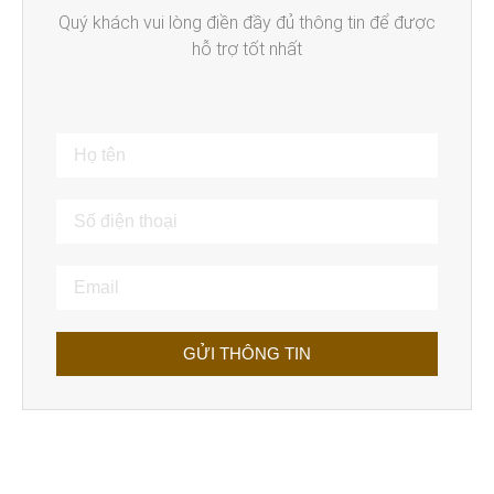
Quý khách vui lòng điền đầy đủ thông tin để được
hỗ trợ tốt nhất
GỬI THÔNG TIN