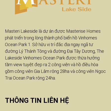
Masteri Lakeside là dự án được Masterise Homes
phát triển trong lòng thành phố biển hồ Vinhomes
Ocean Park 1. Sở hữu vị trí đắc địa ngay ngã tư
đường Lý Thánh Tông và đường Đại Tây Dương, The
Lakeside Vinhomes Ocean Park được thừa hưởng
tầm view tuyệt đẹp ra 2 công viên và hồ điều hòa
gồm công viên Gia Lâm rộng 28ha và công viên Ngọc
Trai Ocean Park rộng 24ha.
THÔNG TIN LIÊN HỆ