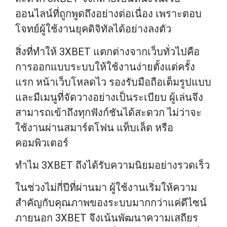
ออนไลน์ที่ถูกพูดถึงอย่างต่อเนื่อง เพราะตอบ
โจทย์ผู้ใช้งานยุคดิจิทัลได้อย่างลงตัว
สิ่งที่ทำให้ 3XBET แตกต่างจากเว็บทั่วไปคือ
การออกแบบระบบให้ใช้งานง่ายตั้งแต่ครั้ง
แรก หน้าเว็บโหลดไว รองรับมือถือเต็มรูปแบบ
และมีเมนูที่จัดวางอย่างเป็นระเบียบ ผู้เล่นจึง
สามารถเข้าถึงทุกฟังก์ชันได้สะดวก ไม่ว่าจะ
ใช้งานผ่านสมาร์ตโฟน แท็บเล็ต หรือ
คอมพิวเตอร์
ทำไม 3XBET ถึงได้รับความนิยมอย่างรวดเร็ว
ในช่วงไม่กี่ปีที่ผ่านมา ผู้ใช้งานเริ่มให้ความ
สำคัญกับคุณภาพของระบบมากกว่าแค่ดีไซน์
ภายนอก 3XBET จึงเน้นพัฒนาความเสถียร