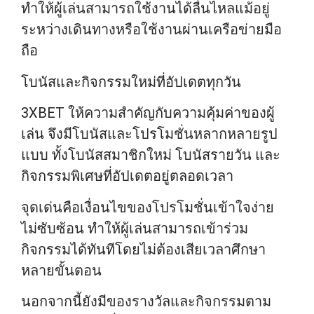
ทำให้ผู้เล่นสามารถใช้งานได้ลื่นไหลแม้อยู่
ระหว่างเดินทางหรือใช้งานผ่านเครือข่ายมือ
ถือ
โบนัสและกิจกรรมใหม่ที่อัปเดตทุกวัน
3XBET ให้ความสำคัญกับความคุ้มค่าของผู้
เล่น จึงมีโบนัสและโปรโมชั่นหลากหลายรูป
แบบ ทั้งโบนัสสมาชิกใหม่ โบนัสรายวัน และ
กิจกรรมพิเศษที่อัปเดตอยู่ตลอดเวลา
จุดเด่นคือเงื่อนไขของโปรโมชั่นเข้าใจง่าย
ไม่ซับซ้อน ทำให้ผู้เล่นสามารถเข้าร่วม
กิจกรรมได้ทันทีโดยไม่ต้องเสียเวลาศึกษา
หลายขั้นตอน
นอกจากนี้ยังมีของรางวัลและกิจกรรมตาม