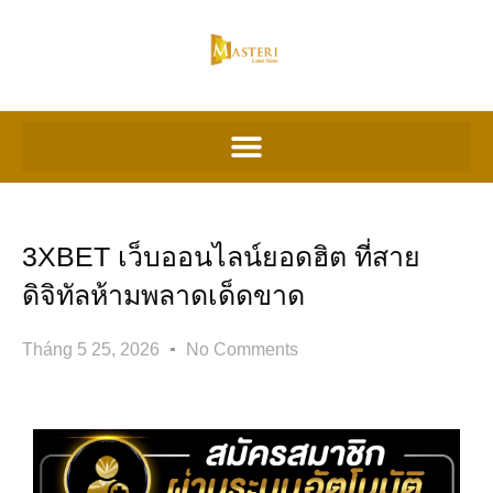
3XBET เว็บออนไลน์ยอดฮิต ที่สาย
ดิจิทัลห้ามพลาดเด็ดขาด
Tháng 5 25, 2026
No Comments