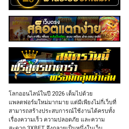
โลกออนไลน์ในปี 2026 เต็มไปด้วย
แพลตฟอร์มใหม่มากมาย แต่มีเพียงไม่กี่เว็บที่
สามารถสร้างประสบการณ์ใช้งานได้ครบทั้ง
เรื่องความเร็ว ความปลอดภัย และความ
สะดวก 3XBET จึงกลายเป็นหนึ่งในเว็บ