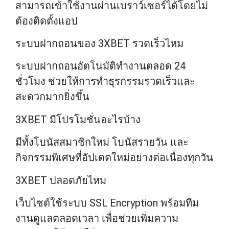
สามารถเข้าใช้งานผ่านเบราว์เซอร์ได้โดยไม่
ต้องติดตั้งแอป
ระบบฝากถอนของ 3XBET รวดเร็วไหม
ระบบฝากถอนอัตโนมัติทำงานตลอด 24
ชั่วโมง ช่วยให้การทำธุรกรรมรวดเร็วและ
สะดวกมากยิ่งขึ้น
3XBET มีโปรโมชั่นอะไรบ้าง
มีทั้งโบนัสสมาชิกใหม่ โบนัสรายวัน และ
กิจกรรมพิเศษที่อัปเดตใหม่อย่างต่อเนื่องทุกวัน
3XBET ปลอดภัยไหม
เว็บไซต์ใช้ระบบ SSL Encryption พร้อมทีม
งานดูแลตลอดเวลา เพื่อช่วยเพิ่มความ